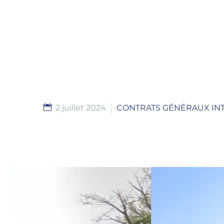
2 juillet 2024
CONTRATS GÉNÉRAUX IN
I am text block. Click edit button to change this text. Lorem i