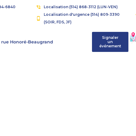
384-6840
Localisation (514) 868-3112 (LUN-VEN)
Localisation d'urgence (514) 809-3390
(SOIR, FDS, JF)
Signaler
la rue Honoré-Beaugrand
un
événement
etrone
ricia Rodriguez
EM
son dévouement en matière
 infrastructures
itre ou maintenir ses
administration de la Ville de