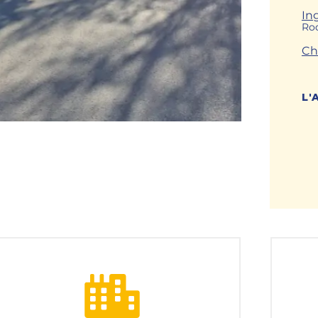
In
Ro
Ch
L'