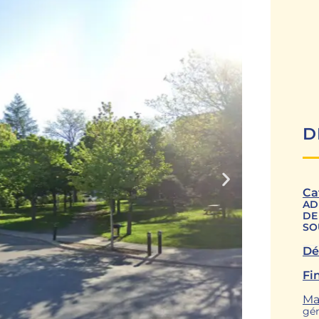
D
Ca
AD
DE
SO
Dé
Fi
Ma
gén