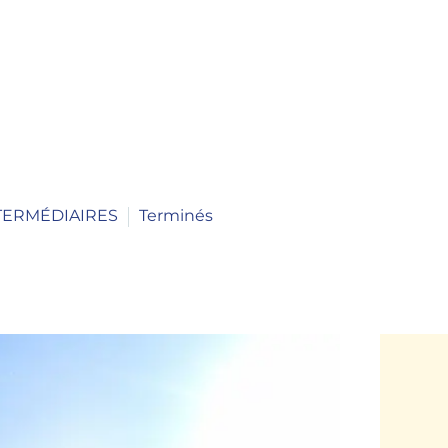
TERMÉDIAIRES
Terminés
psum dolor sit amet, consectetur adipiscing elit. Ut elit tellus, luctus nec