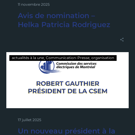
11 novembre 2025
Avis de nomination –
Helka Patricia Rodriguez
actualités à la une
Communication-Presse
organisation
17 juillet 2025
Un nouveau président à la